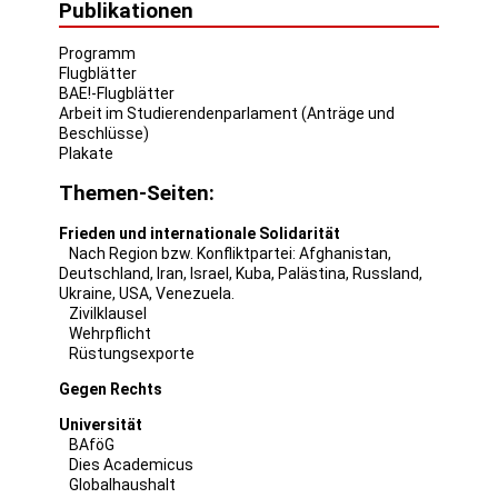
Publikationen
Programm
Flugblätter
BAE!-Flugblätter
Arbeit im Studierendenparlament (Anträge und
Beschlüsse)
Plakate
Themen-Seiten:
Frieden und internationale Solidarität
Nach Region bzw. Konfliktpartei:
Afghanistan
,
Deutschland
,
Iran
,
Israel
,
Kuba
,
Palästina
,
Russland
,
Ukraine
,
USA
,
Venezuela
.
Zivilklausel
Wehrpflicht
Rüstungsexporte
Gegen Rechts
Universität
BAföG
Dies Academicus
Globalhaushalt