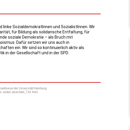
d linke SozialdemokratInnen und SozialistInnen. Wir
arität, für Bildung als solidarische Entfaltung, für
e soziale Demokratie – als Bruch mit
oismus. Dafür setzen wir uns auch in
ften ein. Wir sind so kontinuierlich aktiv als
ik in der Gesellschaft und in der SPD:
tsaktive an der Universität Hamburg.
e--zeiten.de/artikel_724.html