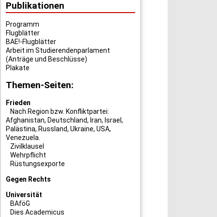
Publikationen
Programm
Flugblätter
BAE!-Flugblätter
Arbeit im Studierendenparlament
(Anträge und Beschlüsse)
Plakate
Themen-Seiten:
Frieden
Nach Region bzw. Konfliktpartei:
Afghanistan
,
Deutschland
,
Iran
,
Israel
,
Palästina
,
Russland
,
Ukraine
,
USA
,
Venezuela
.
Zivilklausel
Wehrpflicht
Rüstungsexporte
Gegen Rechts
Universität
BAföG
Dies Academicus