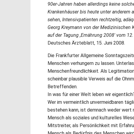
90er-Jahren haben allerdings keine solch
Krankenhäuser bis heute unter anderem 
sehen, Intensivpatienten rechtzeitig, adäq
Georg Kreymann von der Medizinischen Kl
auf der Tagung ,Ernährung 2008' vom 12. 
Deutsches Ärzteblatt, 15. Juni 2008.
Die Frankfurter Allgemeine Sonntagszeitu
Menschen verhungern zu lassen. Unterlas
Menschenfreundlichkeit. Als Legitimation
scheinbar plausible Verweis auf die Ohnm
Betreffenden.
In was für einer Welt leben wir eigentlich
Wer im vermeintlich unvermeidbaren tägli
bestehen kann, ist demnach weder wert n
Mensch als soziales und kulturelles Wese
Mitstreiter, als Persönlichkeit mit Erfa
Mensch als Bedürfnis des Menschen wird 