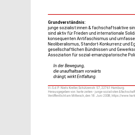
Grundverständnis:
junge sozialist:innen & fachschaftsaktive sin
sind aktiv für Frieden und internationale Solid
konsequenten Antifaschismus und umfassend
Neoliberalismus, Standort-Konkurrenz und Eg
gesellschaftlichen Bündnissen und Gewerkscha
Assoziation für sozial-emanzipatorische Polit
In der Bewegung,
die unaufhaltsam vorwärts
drängt, wirkt Entfaltung.
V.i.S.d.P.: Niels Kreller, Schützenstr. 57, 22761 Hamburg.
Herausgegeben von: harte zeiten - junge sozialisten & fachschaf
Veröffentlicht am Mittwoch, den 18. Juni 2008, https://www.hart