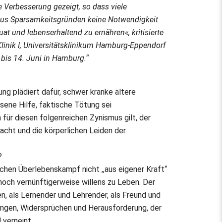
e Verbesserung gezeigt, so dass viele
aus Sparsamkeitsgründen keine Notwendigkeit
uat und lebenserhaltend zu ernähren«, kritisierte
inik I, Universitätsklinikum Hamburg-Eppendorf
bis 14. Juni in Hamburg.“
ng plädiert dafür, schwer kranke ältere
sene Hilfe, faktische Tötung sei
 für diesen folgenreichen Zynismus gilt, der
acht und die körperlichen Leiden der
?
chen Überlebenskampf nicht ,,aus eigener Kraft“
och vernünftigerweise willens zu Leben. Der
n, als Lernender und Lehrender, als Freund und
hrungen, Widersprüchen und Herausforderung, der
verneint.