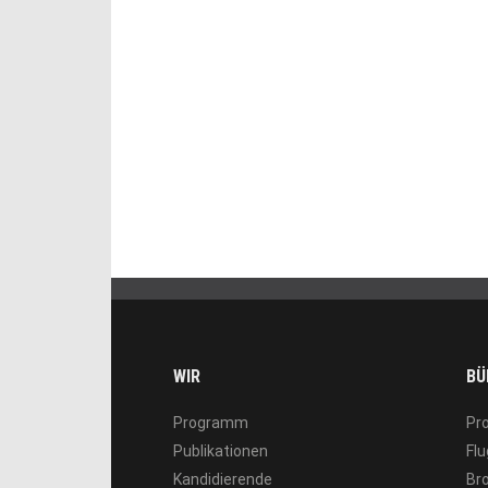
WIR
BÜ
Programm
Pr
Publikationen
Flu
Kandidierende
Br