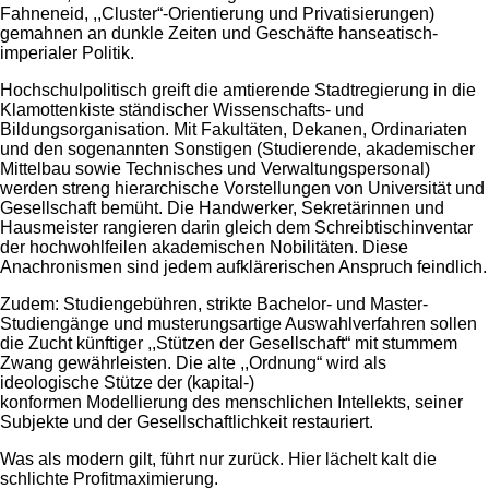
Fahneneid, ,,Cluster“-Orientierung und Privatisierungen)
gemahnen an dunkle Zeiten und Geschäfte hanseatisch-
imperialer Politik.
Hochschulpolitisch greift die amtierende Stadtregierung in die
Klamottenkiste ständischer Wissenschafts- und
Bildungsorganisation. Mit Fakultäten, Dekanen, Ordinariaten
und den sogenannten Sonstigen (Studierende, akademischer
Mittelbau sowie Technisches und Verwaltungspersonal)
werden streng hierarchische Vorstellungen von Universität und
Gesellschaft bemüht. Die Handwerker, Sekretärinnen und
Hausmeister rangieren darin gleich dem Schreibtischinventar
der hochwohlfeilen akademischen Nobilitäten. Diese
Anachronismen sind jedem aufklärerischen Anspruch feindlich.
Zudem: Studiengebühren, strikte Bachelor- und Ma­ster-
Studiengänge und musterungsartige Auswahlverfahren sollen
die Zucht künftiger ,,Stützen der Gesellschaft“ mit stummem
Zwang gewährleisten. Die alte ,,Ordnung“ wird als
ideologische Stütze der (kapital-)
konformen Modellierung des menschlichen Intellekts, seiner
Subjekte und der Gesellschaftlichkeit restauriert.
Was als modern gilt, führt nur zurück. Hier lächelt kalt die
schlichte Profitmaximierung.