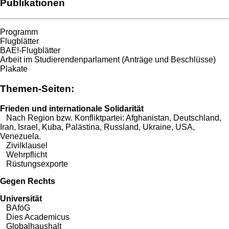
Publikationen
Programm
Flugblätter
BAE!-Flugblätter
Arbeit im Studierendenparlament (Anträge und Beschlüsse)
Plakate
Themen-Seiten:
Frieden und internationale Solidarität
Nach Region bzw. Konfliktpartei:
Afghanistan
,
Deutschland
,
Iran
,
Israel
,
Kuba
,
Palästina
,
Russland
,
Ukraine
,
USA
,
Venezuela
.
Zivilklausel
Wehrpflicht
Rüstungsexporte
Gegen Rechts
Universität
BAföG
Dies Academicus
Globalhaushalt