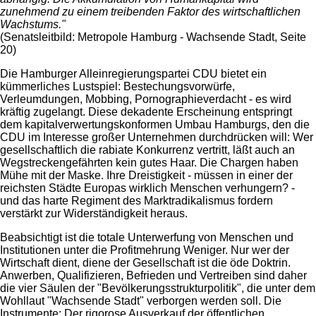
zunehmend zu einem treibenden Faktor des wirtschaftlichen
Wachstums."
(Senatsleitbild: Metropole Hamburg - Wachsende Stadt, Seite
20)
Die Hamburger Alleinregierungspartei CDU bietet ein
kümmerliches Lustspiel: Bestechungsvorwürfe,
Verleumdungen, Mobbing, Pornographieverdacht - es wird
kräftig zugelangt. Diese dekadente Erscheinung entspringt
dem kapitalverwertungskonformen Umbau Hamburgs, den die
CDU im Interesse großer Unternehmen durchdrücken will: Wer
gesellschaftlich die rabiate Konkurrenz vertritt, läßt auch an
Wegstreckengefährten kein gutes Haar. Die Chargen haben
Mühe mit der Maske. Ihre Dreistigkeit - müssen in einer der
reichsten Städte Europas wirklich Menschen verhungern? -
und das harte Regiment des Marktradikalismus fordern
verstärkt zur Widerständigkeit heraus.
Beabsichtigt ist die totale Unterwerfung von Menschen und
Institutionen unter die Profitmehrung Weniger. Nur wer der
Wirtschaft dient, diene der Gesellschaft ist die öde Doktrin.
Anwerben, Qualifizieren, Befrieden und Vertreiben sind daher
die vier Säulen der "Bevölkerungsstrukturpolitik", die unter dem
Wohllaut "Wachsende Stadt" verborgen werden soll. Die
Instrumente: Der rigorose Ausverkauf der öffentlichen