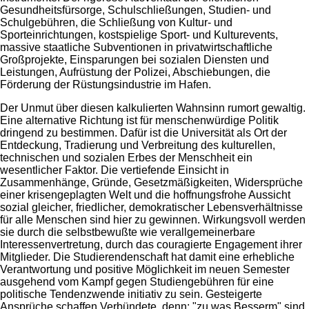
Gesundheitsfürsorge, Schulschließungen, Studien- und
Schulgebühren, die Schließung von Kultur- und
Sporteinrichtungen, kostspielige Sport- und Kulturevents,
massive staatliche Subventionen in privatwirtschaftliche
Großprojekte, Einsparungen bei sozialen Diensten und
Leistungen, Aufrüstung der Polizei, Abschiebungen, die
Förderung der Rüstungsindustrie im Hafen.
Der Unmut über diesen kalkulierten Wahnsinn rumort gewaltig.
Eine alternative Richtung ist für menschenwürdige Politik
dringend zu bestimmen. Dafür ist die Universität als Ort der
Entdeckung, Tradierung und Verbreitung des kulturellen,
technischen und sozialen Erbes der Menschheit ein
wesentlicher Faktor. Die vertiefende Einsicht in
Zusammenhänge, Gründe, Gesetzmäßigkeiten, Widersprüche
einer krisengeplagten Welt und die hoffnungsfrohe Aussicht
sozial gleicher, friedlicher, demokratischer Lebensverhältnisse
für alle Menschen sind hier zu gewinnen. Wirkungsvoll werden
sie durch die selbstbewußte wie verallgemeinerbare
Interessenvertretung, durch das couragierte Engagement ihrer
Mitglieder. Die Studierendenschaft hat damit eine erhebliche
Verantwortung und positive Möglichkeit im neuen Semester
ausgehend vom Kampf gegen Studiengebühren für eine
politische Tendenzwende initiativ zu sein. Gesteigerte
Ansprüche schaffen Verbündete, denn: "zu was Besserm" sind