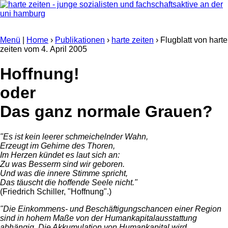
Menü
|
Home
›
Publikationen
›
harte zeiten
› Flugblatt von harte
zeiten vom
4. April 2005
Hoffnung!
oder
Das ganz normale Grauen?
"Es ist kein leerer schmeichelnder Wahn,
Erzeugt im Gehirne des Thoren,
Im Herzen kündet es laut sich an:
Zu was Besserm sind wir geboren.
Und was die innere Stimme spricht,
Das täuscht die hoffende Seele nicht."
(Friedrich Schiller, "Hoffnung".)
"Die Einkommens- und Beschäftigungschancen einer Region
sind in hohem Maße von der Humankapitalausstattung
abhängig. Die Akkumulation von Humankapital wird