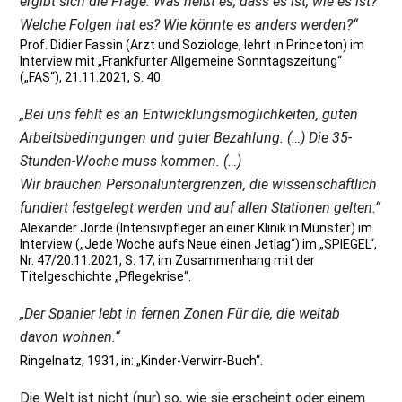
ergibt sich die Frage: Was heißt es, dass es ist, wie es ist?
Welche Folgen hat es? Wie könnte es anders werden?“
Prof. Didier Fassin (Arzt und Soziologe, lehrt in Princeton) im
Interview mit „Frankfurter Allgemeine Sonntagszeitung“
(„FAS“), 21.11.2021, S. 40.
„Bei uns fehlt es an Entwicklungsmöglichkeiten, guten
Arbeitsbedingungen und guter Bezahlung. (…) Die 35-
Stunden-Woche muss kommen. (…)
Wir brauchen Personaluntergrenzen, die wissenschaftlich
fundiert festgelegt werden und auf allen Stationen gelten.“
Alexander Jorde (Intensivpfleger an einer Klinik in Münster) im
Interview („Jede Woche aufs Neue einen Jetlag“) im „SPIEGEL“,
Nr. 47/20.11.2021, S. 17; im Zusammenhang mit der
Titelgeschichte „Pflegekrise“.
„Der Spanier lebt in fernen Zonen Für die, die weitab
davon wohnen.“
Ringelnatz, 1931, in: „Kinder-Verwirr-Buch“.
Die Welt ist nicht (nur) so, wie sie erscheint oder einem