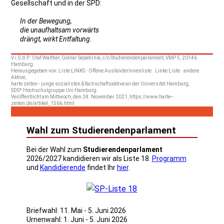
Gesellschaft und in der SPD:
In der Bewegung,
die unaufhaltsam vorwärts
drängt, wirkt Entfaltung.
V.i.S.d.P.: Olaf Walther, Golnar Sepehrnia, c/o Studierendenparlament, VMP 5, 20146
Hamburg.
Herausgegeben von: Liste LINKS - Offene AusländerInnenliste . Linke Liste . andere
Aktive,
harte zeiten - junge sozialisten & fachschaftsaktive an der Universität Hamburg,
SDS* Hochschulgruppe Uni Hamburg.
Veröffentlicht am Mittwoch, den 24. November 2021, https://www.harte--
zeiten.de/artikel_1566.html
Wahl zum Studierendenparlament
Bei der Wahl zum
Studierendenparlament
2026/2027 kandidieren wir als Liste 18.
Programm
und
Kandidierende
findet Ihr
hier
.
Briefwahl: 11. Mai - 5. Juni 2026
Urnenwahl: 1. Juni - 5. Juni 2026