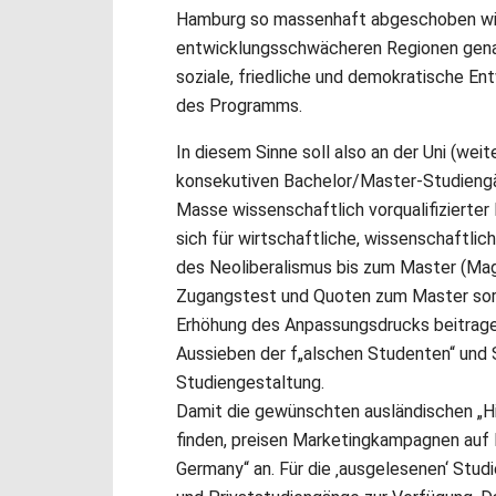
Hamburg so massenhaft abgeschoben wie n
entwicklungsschwächeren Regionen gena
soziale, friedliche und demokratische En
des Programms.
In diesem Sinne soll also an der Uni (wei
konsekutiven Bachelor/Master-Studiengän
Masse wissenschaftlich vorqualifizierter 
sich für wirtschaftliche, wissenschaftlic
des Neoliberalismus bis zum Master (Magis
Zugangstest und Quoten zum Master sorge
Erhöhung des Anpassungsdrucks beitragen
Aussieben der f„alschen Studenten“ und St
Studiengestaltung.
Damit die gewünschten ausländischen „H
finden, preisen Marketingkampagnen au
Germany“ an. Für die ‚ausgelesenen‘ Stu