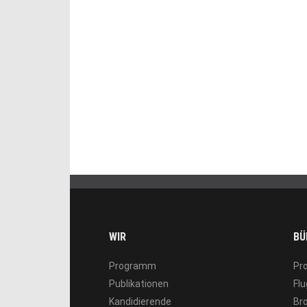
WIR
BÜ
Programm
Pr
Publikationen
Flu
Kandidierende
Br