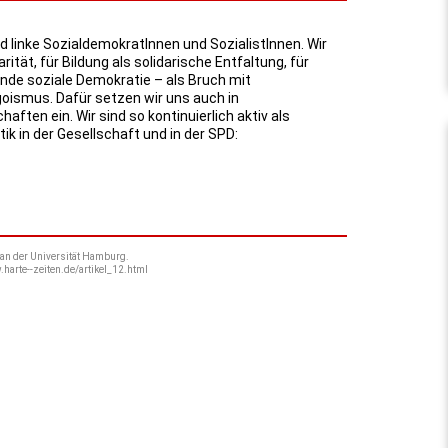
d linke SozialdemokratInnen und SozialistInnen. Wir
arität, für Bildung als solidarische Entfaltung, für
e soziale Demokratie – als Bruch mit
oismus. Dafür setzen wir uns auch in
ften ein. Wir sind so kontinuierlich aktiv als
ik in der Gesellschaft und in der SPD:
an der Universität Hamburg.
harte--zeiten.de/artikel_12.html