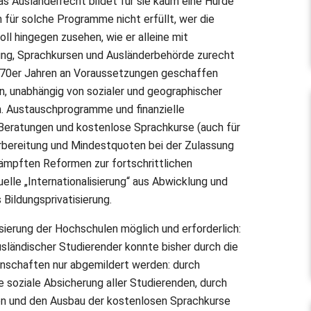
s Ausländerrecht bildet für sie kaum eine Hürde
 für solche Programme nicht erfüllt, wer die
ll hingegen zusehen, wie er alleine mit
ung, Sprachkursen und Ausländerbehörde zurecht
n 70er Jahren an Voraussetzungen geschaffen
, unabhängig von sozialer und geographischer
n. Austauschprogramme und finanzielle
Beratungen und kostenlose Sprachkurse (auch für
rbereitung und Mindestquoten bei der Zulassung
kämpften Reformen zur fortschrittlichen
uelle „Internationalisierung“ aus Abwicklung und
Bildungsprivatisierung.
isierung der Hochschulen möglich und erforderlich:
usländischer Studierender konnte bisher durch die
nschaften nur abgemildert werden: durch
 soziale Absicherung aller Studierenden, durch
n und den Ausbau der kostenlosen Sprachkurse