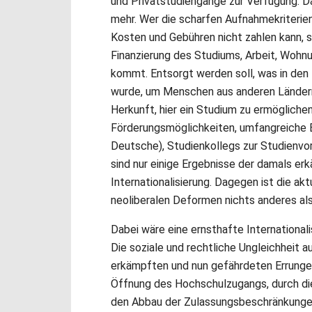
und Privatstudiengänge zur Verfügung. Da
mehr. Wer die scharfen Aufnahmekriterien
Kosten und Gebühren nicht zahlen kann, so
Finanzierung des Studiums, Arbeit, Wohn
kommt. Entsorgt werden soll, was in de
wurde, um Menschen aus anderen Ländern
Herkunft, hier ein Studium zu ermögliche
Förderungsmöglichkeiten, umfangreiche 
Deutsche), Studienkollegs zur Studienvo
sind nur einige Ergebnisse der damals er
Internationalisierung. Dagegen ist die akt
neoliberalen Deformen nichts anderes als 
Dabei wäre eine ernsthafte International
Die soziale und rechtliche Ungleichheit a
erkämpften und nun gefährdeten Errunge
Öffnung des Hochschulzugangs, durch die
den Abbau der Zulassungsbeschränkunge