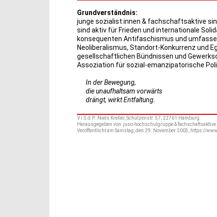
Grundverständnis:
junge sozialist:innen & fachschaftsaktive sin
sind aktiv für Frieden und internationale Solid
konsequenten Antifaschismus und umfassend
Neoliberalismus, Standort-Konkurrenz und Eg
gesellschaftlichen Bündnissen und Gewerkscha
Assoziation für sozial-emanzipatorische Polit
In der Bewegung,
die unaufhaltsam vorwärts
drängt, wirkt Entfaltung.
V.i.S.d.P.: Niels Kreller, Schützenstr. 57, 22761 Hamburg.
Herausgegeben von: juso-hochschulgruppe & fachschaftsaktive 
Veröffentlicht am Samstag, den 29. November 2003, https://www.