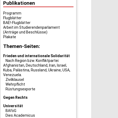
Publikationen
Programm
Flugblätter
BAE!-Flugblätter
Arbeit im Studierendenparlament
(Anträge und Beschlüsse)
Plakate
Themen-Seiten:
Frieden und internationale Solidarität
Nach Region bzw. Konfliktpartei:
Afghanistan
,
Deutschland
,
Iran
,
Israel
,
Kuba
,
Palästina
,
Russland
,
Ukraine
,
USA
,
Venezuela
.
Zivilklausel
Wehrpflicht
Rüstungsexporte
Gegen Rechts
Universität
BAföG
Dies Academicus