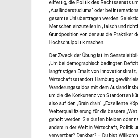
eilfertig, die Politik des Rechtssenats u
„Ausländerstudiums“ oder bei internationa
gesamte Uni übertragen werden. Selektio
Menschen einzuteilen in „falsch und richt
Grundposition von der aus die Praktiker 
Hochschulpolitik machen.
Der Zweck der Übung ist im Senatsleitbi
„Um bei demographisch bedingten Defizit
langfristigen Erhalt von Innovationskraf
Wirtschaftsstandort Hamburg gewährleist
Wanderungssaldos mit dem Ausland insbe
um die die Konkurrenz von Standorten kün
also auf den „Brain drain“. „Exzellente K
Weiterqualifizierung für die bessere „We
geholt werden. Sie dürfen bleiben oder 
anders in der Welt in Wirtschaft, Politik
verwertbar? Dankbar? – Du bist Willkomm