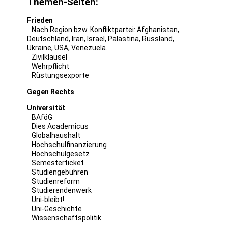
Themen-Seiten:
Frieden
Nach Region bzw. Konfliktpartei:
Afghanistan
,
Deutschland
,
Iran
,
Israel
,
Palästina
,
Russland
,
Ukraine
,
USA
,
Venezuela
.
Zivilklausel
Wehrpflicht
Rüstungsexporte
Gegen Rechts
Universität
BAföG
Dies Academicus
Globalhaushalt
Hochschulfinanzierung
Hochschulgesetz
Semesterticket
Studiengebühren
Studienreform
Studierendenwerk
Uni-bleibt!
Uni-Geschichte
Wissenschaftspolitik