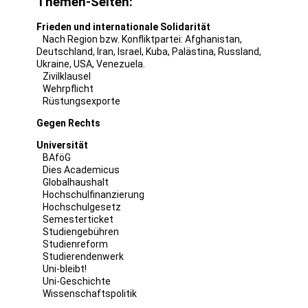
Themen-Seiten:
Frieden und internationale Solidarität
Nach Region bzw. Konfliktpartei:
Afghanistan
,
Deutschland
,
Iran
,
Israel
,
Kuba
,
Palästina
,
Russland
,
Ukraine
,
USA
,
Venezuela
.
Zivilklausel
Wehrpflicht
Rüstungsexporte
Gegen Rechts
Universität
BAföG
Dies Academicus
Globalhaushalt
Hochschulfinanzierung
Hochschulgesetz
Semesterticket
Studiengebühren
Studienreform
Studierendenwerk
Uni-bleibt!
Uni-Geschichte
Wissenschaftspolitik