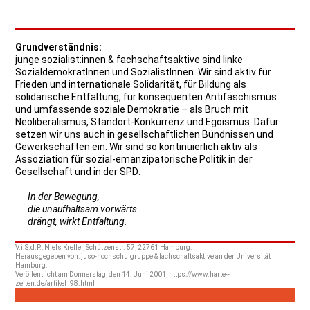
Grundverständnis:
junge sozialist:innen & fachschaftsaktive sind linke
SozialdemokratInnen und SozialistInnen. Wir sind aktiv für
Frieden und internationale Solidarität, für Bildung als
solidarische Entfaltung, für konsequenten Antifaschismus
und umfassende soziale Demokratie – als Bruch mit
Neoliberalismus, Standort-Konkurrenz und Egoismus. Dafür
setzen wir uns auch in gesellschaftlichen Bündnissen und
Gewerkschaften ein. Wir sind so kontinuierlich aktiv als
Assoziation für sozial-emanzipatorische Politik in der
Gesellschaft und in der SPD:
In der Bewegung,
die unaufhaltsam vorwärts
drängt, wirkt Entfaltung.
V.i.S.d.P.: Niels Kreller, Schützenstr. 57, 22761 Hamburg.
Herausgegeben von: juso-hochschulgruppe & fachschaftsaktive an der Universität
Hamburg.
Veröffentlicht am Donnerstag, den 14. Juni 2001, https://www.harte--
zeiten.de/artikel_98.html