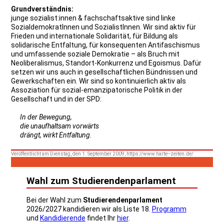
Grundverständnis:
junge sozialist:innen & fachschaftsaktive sind linke
SozialdemokratInnen und SozialistInnen. Wir sind aktiv für
Frieden und internationale Solidarität, für Bildung als
solidarische Entfaltung, für konsequenten Antifaschismus
und umfassende soziale Demokratie – als Bruch mit
Neoliberalismus, Standort-Konkurrenz und Egoismus. Dafür
setzen wir uns auch in gesellschaftlichen Bündnissen und
Gewerkschaften ein. Wir sind so kontinuierlich aktiv als
Assoziation für sozial-emanzipatorische Politik in der
Gesellschaft und in der SPD:
In der Bewegung,
die unaufhaltsam vorwärts
drängt, wirkt Entfaltung.
Veröffentlicht am Dienstag, den 1. September 2009, https://www.harte--zeiten.de/
Wahl zum Studierendenparlament
Bei der Wahl zum
Studierendenparlament
2026/2027 kandidieren wir als Liste 18.
Programm
und
Kandidierende
findet Ihr
hier
.