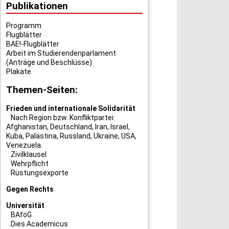
Publikationen
Programm
Flugblätter
BAE!-Flugblätter
Arbeit im Studierendenparlament
(Anträge und Beschlüsse)
Plakate
Themen-Seiten:
Frieden und internationale Solidarität
Nach Region bzw. Konfliktpartei:
Afghanistan
,
Deutschland
,
Iran
,
Israel
,
Kuba
,
Palästina
,
Russland
,
Ukraine
,
USA
,
Venezuela
.
Zivilklausel
Wehrpflicht
Rüstungsexporte
Gegen Rechts
Universität
BAföG
Dies Academicus