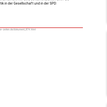
ik in der Gesellschaft und in der SPD:
arte--zeiten.de/dokument_874.html