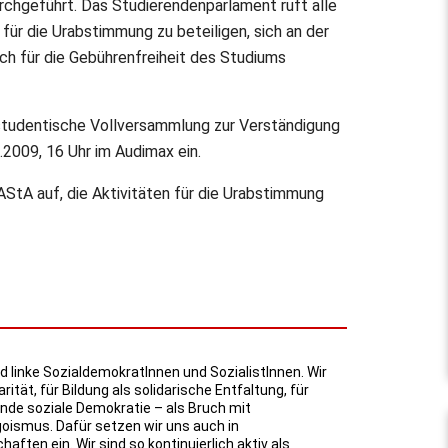
rchgeführt. Das Studierendenparlament ruft alle
 für die Urabstimmung zu beteiligen, sich an der
ch für die Gebührenfreiheit des Studiums
studentische Vollversammlung zur Verständigung
.2009, 16 Uhr im Audimax ein.
StA auf, die Aktivitäten für die Urabstimmung
d linke SozialdemokratInnen und SozialistInnen. Wir
arität, für Bildung als solidarische Entfaltung, für
e soziale Demokratie – als Bruch mit
oismus. Dafür setzen wir uns auch in
ften ein. Wir sind so kontinuierlich aktiv als