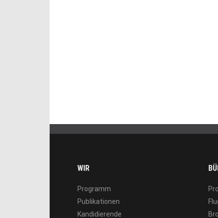
WIR
BÜ
Programm
Pr
Publikationen
Flu
Kandidierende
Br