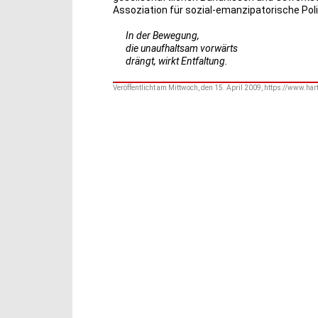
Assoziation für sozial-emanzipatorische Polit
In der Bewegung,
die unaufhaltsam vorwärts
drängt, wirkt Entfaltung.
Veröffentlicht am Mittwoch, den 15. April 2009, https://www.h