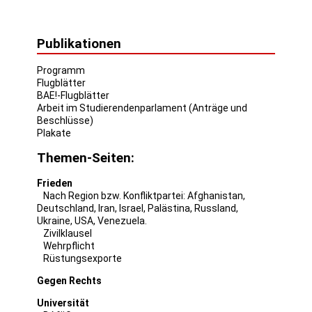
Publikationen
Programm
Flugblätter
BAE!-Flugblätter
Arbeit im Studierendenparlament (Anträge und
Beschlüsse)
Plakate
Themen-Seiten:
Frieden
Nach Region bzw. Konfliktpartei:
Afghanistan
,
Deutschland
,
Iran
,
Israel
,
Palästina
,
Russland
,
Ukraine
,
USA
,
Venezuela
.
Zivilklausel
Wehrpflicht
Rüstungsexporte
Gegen Rechts
Universität