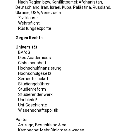
Nach Region bzw. Konfliktpartei:
Afghanistan
,
Deutschland
,
Iran
,
Israel
,
Kuba
,
Palästina
,
Russland
,
Ukraine
,
USA
,
Venezuela
.
Zivilklausel
Wehrpflicht
Rüstungsexporte
Gegen Rechts
Universität
BAföG
Dies Academicus
Globalhaushalt
Hochschulfinanzierung
Hochschulgesetz
Semesterticket
Studiengebühren
Studienreform
Studierendenwerk
Uni-bleibt!
Uni-Geschichte
Wissenschaftspolitik
Partei
Anträge, Beschlüsse & co.
Kampagne: Mehr Diplomatie wagen