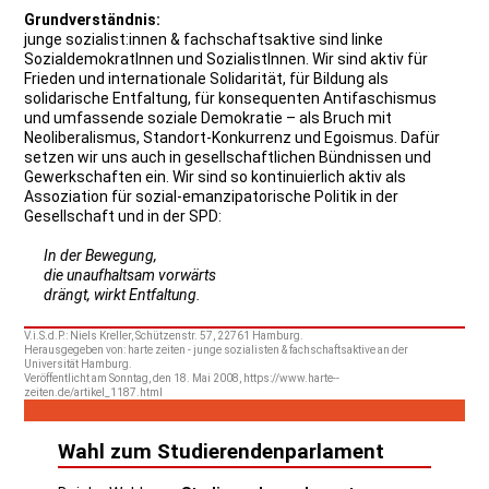
Grundverständnis:
junge sozialist:innen & fachschaftsaktive sind linke
SozialdemokratInnen und SozialistInnen. Wir sind aktiv für
Frieden und internationale Solidarität, für Bildung als
solidarische Entfaltung, für konsequenten Antifaschismus
und umfassende soziale Demokratie – als Bruch mit
Neoliberalismus, Standort-Konkurrenz und Egoismus. Dafür
setzen wir uns auch in gesellschaftlichen Bündnissen und
Gewerkschaften ein. Wir sind so kontinuierlich aktiv als
Assoziation für sozial-emanzipatorische Politik in der
Gesellschaft und in der SPD:
In der Bewegung,
die unaufhaltsam vorwärts
drängt, wirkt Entfaltung.
V.i.S.d.P.: Niels Kreller, Schützenstr. 57, 22761 Hamburg.
Herausgegeben von: harte zeiten - junge sozialisten & fachschaftsaktive an der
Universität Hamburg.
Veröffentlicht am Sonntag, den 18. Mai 2008, https://www.harte--
zeiten.de/artikel_1187.html
Wahl zum Studierendenparlament