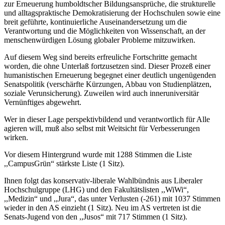
zur Erneuerung humboldtscher Bildungsansprüche, die strukturelle
und alltagspraktische Demokratisierung der Hochschulen sowie eine
breit geführte, kontinuierliche Auseinandersetzung um die
Verantwortung und die Möglichkeiten von Wissenschaft, an der
menschenwürdigen Lösung globaler Probleme mitzuwirken.
Auf diesem Weg sind bereits erfreuliche Fortschritte gemacht
worden, die ohne Unterlaß fortzusetzen sind. Dieser Prozeß einer
humanistischen Erneuerung begegnet einer deutlich ungenügenden
Senatspolitik (verschärfte Kürzungen, Abbau von Studienplätzen,
soziale Verunsicherung). Zuweilen wird auch inneruniversitär
Vernünftiges abgewehrt.
Wer in dieser Lage perspektivbildend und verantwortlich für Alle
agieren will, muß also selbst mit Weitsicht für Verbesserungen
wirken.
Vor diesem Hintergrund wurde mit 1288 Stimmen die Liste
,,CampusGrün“ stärkste Liste (1 Sitz).
Ihnen folgt das konservativ-liberale Wahlbündnis aus Liberaler
Hochschulgruppe (LHG) und den Fakultätslisten ,,WiWi“,
,,Medizin“ und ,,Jura“, das unter Verlusten (-261) mit 1037 Stimmen
wieder in den AS einzieht (1 Sitz). Neu im AS vertreten ist die
Senats-Jugend von den ,,Jusos“ mit 717 Stimmen (1 Sitz).