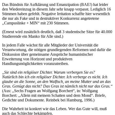
Das Bündnis für Aufklärung und Emanzipation (BAE!) hat leider
den Wiedereinzug in diesem Jahr sehr knapp verpasst. Lediglich 16
Stimmen haben gefehlt. Negative Irritation schaffte hier wesentlich
die nur als Fake und in destruktiver Konkurrenz angetretene
,,Campuslinke + MIN“ mit 230 Stimmen.
(Erneut wird zusätzlich deutlich, daß 3 studentische Sitze für 40.000
Studierende ein Manko für Alle sind.)
In jedem Falle wächst für alle Mitglieder der Universität die
Verantwortung, die nötigen grundlegenden Reformen und dafür die
Diskussion über gemeinsame Ansprüche humanistischer
Erweiterung von Horizont und produktiven
Handlungsmöglichkeiten voranzutreiben.
,,Sie sind ein religiöser Dichter. Warum verbergen Sie es?
Natürlich bin ich ein religiöser Dichter. Ich verberge es nicht. Ich
glaube an die Sonne, an den Walfisch, an meine Mutter und an das
Gras. Genügt das nicht? Das Gras ist nämlich nicht nur das Gras.“
(Aus: ,,Sechs Fragen an Wolfgang Borchert“, in: Wolfgang
Borchert: ,,Allein mit meinem Schatten und dem Mond“. Briefe,
Gedichte und Dokumente. Reinbek bei Hamburg, 1996.)
Die Wahrheit ist konkret wie das Leben. Wer das Gute will, muß
auch das Schlechte bekämpfen.