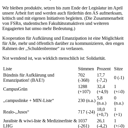
Wir bleiben produktiv, setzen bis zum Ende der Legislatur im April
unsere Arbeit fort und werden auch fürderhin den AS aufmerksam,
kritisch und mit eigenen Initiativen begleiten. (Die Zusammenarbeit
von FSRn, studentischen Fakultätsratsaktiven und weiteren
Engagierten hat umso mehr Bedeutung.)
Kooperation für Aufklärung und Emanzipation ist eine Möglichkeit
für Alle, mehr und öffentlich darüber zu kommunizieren, den engen
Rahmen der ,,Schuldenbremse“ zu verlassen.
Not wendend ist, was wirklich menschlich ist: Solidarität.
Liste
Stimmen
Prozent
Sitze
Bündnis für Aufklärung und
702
17,7
0 (-1)
Emanzipation! (BAE!)
(-368)
(-7,2)
1288
32,4
1
CampusGrün
(+107)
(+4,9)
(+/-0)
5,8
0
,,campuslinke + MIN-Liste“
230 (n.a.)
(n.a.)
(n.a.)
18,0
1
Realo-,,Jusos“
717 (-24)
(+0,7)
(+1)
Juraliste & wiwi-liste & Medizinerliste &
1037
26,1
1
LHG
(-261)
(-4,2)
(+/-0)