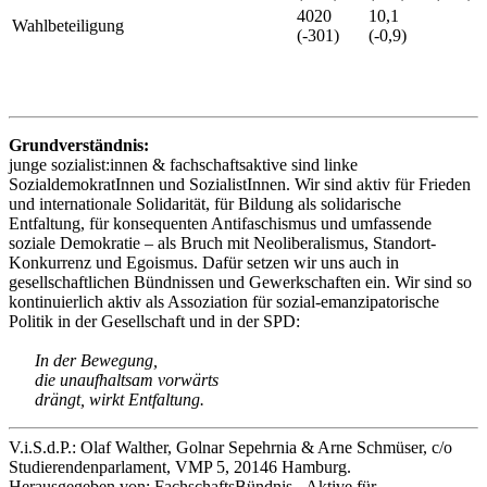
4020
10,1
Wahlbeteiligung
(-301)
(-0,9)
Grundverständnis:
junge sozialist:innen & fachschaftsaktive sind linke
SozialdemokratInnen und SozialistInnen. Wir sind aktiv für Frieden
und internationale Solidarität, für Bildung als solidarische
Entfaltung, für konsequenten Antifaschismus und umfassende
soziale Demokratie – als Bruch mit Neoliberalismus, Standort-
Konkurrenz und Egoismus. Dafür setzen wir uns auch in
gesellschaftlichen Bündnissen und Gewerkschaften ein. Wir sind so
kontinuierlich aktiv als Assoziation für sozial-emanzipatorische
Politik in der Gesellschaft und in der SPD:
In der Bewegung,
die unaufhaltsam vorwärts
drängt, wirkt Entfaltung.
V.i.S.d.P.: Olaf Walther, Golnar Sepehrnia & Arne Schmüser, c/o
Studierendenparlament, VMP 5, 20146 Hamburg.
Herausgegeben von: FachschaftsBündnis - Aktive für