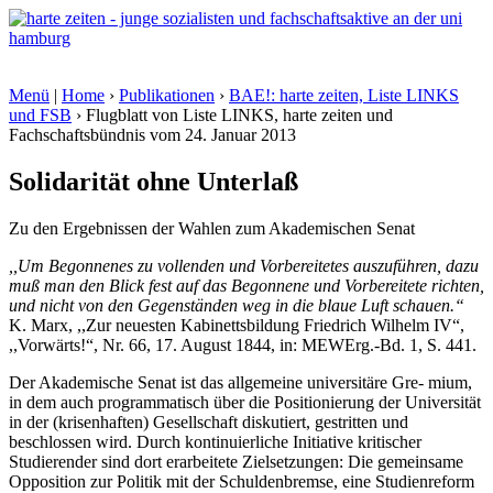
Menü
|
Home
›
Publikationen
›
BAE!: harte zeiten, Liste LINKS
und FSB
› Flugblatt von Liste LINKS, harte zeiten und
Fachschaftsbündnis vom
24. Januar 2013
Solidarität ohne Unterlaß
Zu den Ergebnissen der Wahlen zum Akademischen Senat
,,Um Begonnenes zu vollenden und Vorbereitetes auszuführen, dazu
muß man den Blick fest auf das Begonnene und Vorbereitete richten,
und nicht von den Gegenständen weg in die blaue Luft schauen.“
K. Marx, ,,Zur neuesten Kabinettsbildung Friedrich Wilhelm IV“,
,,Vorwärts!“, Nr. 66, 17. August 1844, in: MEWErg.-Bd. 1, S. 441.
Der Akademische Senat ist das allgemeine universitäre Gre- mium,
in dem auch programmatisch über die Positionierung der Universität
in der (krisenhaften) Gesellschaft diskutiert, gestritten und
beschlossen wird. Durch kontinuierliche Initiative kritischer
Studierender sind dort erarbeitete Zielsetzungen: Die gemeinsame
Opposition zur Politik mit der Schuldenbremse, eine Studienreform