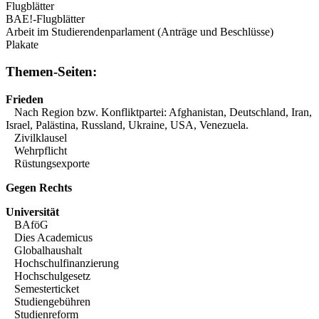
Flugblätter
BAE!-Flugblätter
Arbeit im Studierendenparlament (Anträge und Beschlüsse)
Plakate
Themen-Seiten:
Frieden
Nach Region bzw. Konfliktpartei:
Afghanistan
,
Deutschland
,
Iran
,
Israel
,
Palästina
,
Russland
,
Ukraine
,
USA
,
Venezuela
.
Zivilklausel
Wehrpflicht
Rüstungsexporte
Gegen Rechts
Universität
BAföG
Dies Academicus
Globalhaushalt
Hochschulfinanzierung
Hochschulgesetz
Semesterticket
Studiengebühren
Studienreform