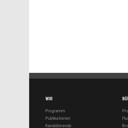
WIR
BÜ
Programm
Pr
Publikationen
Flu
Kandidierende
Br