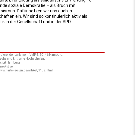
e soziale Demokratie – als Bruch mit
oismus. Dafür setzen wir uns auch in
ften ein. Wir sind so kontinuierlich aktiv als
ik in der Gesellschaft und in der SPD:
o Studierendenparlament, VMP 5, 20146 Hamburg.
sche und kritische Hochschulen,
ersität Hamburg
ere Aktive
www.harte--zeiten.de/artikel_1132.html