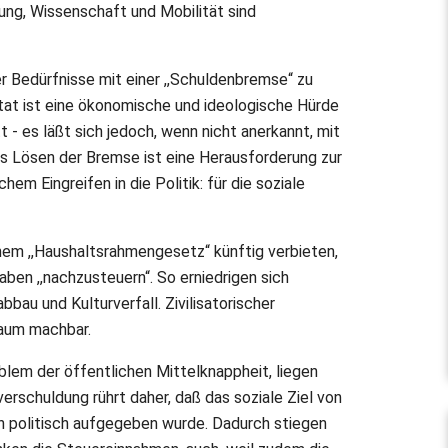
ung, Wissenschaft und Mobilität sind
ler Bedürfnisse mit einer ,,Schuldenbremse“ zu
at ist eine ökonomische und ideologische Hürde
 - es läßt sich jedoch, wenn nicht anerkannt, mit
Das Lösen der Bremse ist eine Herausforderung zur
hem Eingreifen in die Politik: für die soziale
inem ,,Haushaltsrahmengesetz“ künftig verbieten,
ben ,,nachzusteuern“. So erniedrigen sich
bbau und Kulturverfall. Zivilisatorischer
kaum machbar.
em der öffentlichen Mittelknappheit, liegen
erschuldung rührt daher, daß das soziale Ziel von
n politisch aufgegeben wurde. Dadurch stiegen