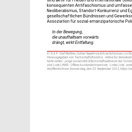
konsequenten Antifaschismus und umfassend
Neoliberalismus, Standort-Konkurrenz und Eg
gesellschaftlichen Bündnissen und Gewerkscha
Assoziation für sozial-emanzipatorische Polit
In der Bewegung,
die unaufhaltsam vorwärts
drängt, wirkt Entfaltung.
V.i.S.d.P.: Olaf Walther, Golnar Sepehrnia & Arne Schmüser, c/
Herausgegeben von: FachschaftsBündnis - Aktive für demokrati
harte zeiten - junge sozialisten & fachschaftsaktive an der Univ
und Liste LINKS - Offene AusländerInnenliste . Linke Liste . and
Veröffentlicht am Donnerstag, den 20. September 2012, https://