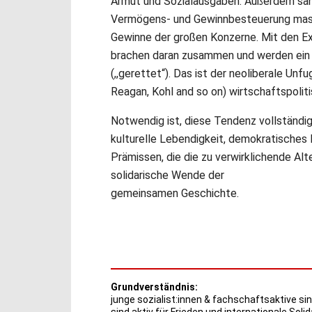
Armut und Sozialausgaben. Außerdem san
Vermögens- und Gewinnbesteuerung mass
Gewinne der großen Konzerne. Mit den Ex
brachen daran zusammen und werden ein
(,,gerettet“). Das ist der neoliberale Unf
Reagan, Kohl and so on) wirtschaftspolitis
Notwendig ist, diese Tendenz vollständig
kulturelle Lebendigkeit, demokratisches 
Prämissen, die die zu verwirklichende Alt
solidarische Wende der
gemeinsamen Geschichte.
Grundverständnis:
junge sozialist:innen & fachschaftsaktive sin
sind aktiv für Frieden und internationale Solid