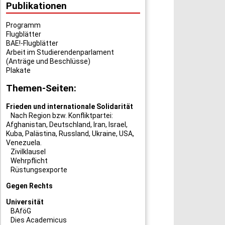
Publikationen
Programm
Flugblätter
BAE!-Flugblätter
Arbeit im Studierendenparlament
(Anträge und Beschlüsse)
Plakate
Themen-Seiten:
Frieden und internationale Solidarität
Nach Region bzw. Konfliktpartei:
Afghanistan
,
Deutschland
,
Iran
,
Israel
,
Kuba
,
Palästina
,
Russland
,
Ukraine
,
USA
,
Venezuela
.
Zivilklausel
Wehrpflicht
Rüstungsexporte
Gegen Rechts
Universität
BAföG
Dies Academicus