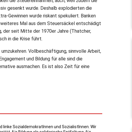
ken die Steuereinnahmen, auch, weil zudem die
iv gesenkt wurde. Deshalb explodierten die
tra-Gewinnen wurde riskant spekuliert. Banken
 weiteres Mal aus dem Steuersäckel entschädigt
ug, der seit Mitte der 1970er Jahre (Thatcher,
ch in die Krise führt.
 umzukehren. Vollbeschäftigung, sinnvolle Arbeit,
Engagement und Bildung für alle sind die
ernative ausmachen. Es ist also Zeit für eine
d linke SozialdemokratInnen und SozialistInnen. Wir
arität, für Bildung als solidarische Entfaltung, für